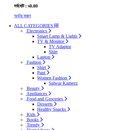
সর্বমোট : ৳0.00
অর্ডার করুন
ALL CATEGORIES
Electronics
Smart Lamp & Lights
TV & Monitor
TV Adaptor
Shirt
Laptop
Fashion
Shirt
Pant
Women Fashion
Salwar Kameez
Beauty
Appliances
Food and Groceries
Desserts
Healthy Snacks
Kids
Books
Trendy