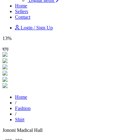
Digital Items
Home
Sellers
Contact
Login / Sign Up
13%
ছাড়
Home
/
Fashion
/
Shirt
Jononi Madical Hall