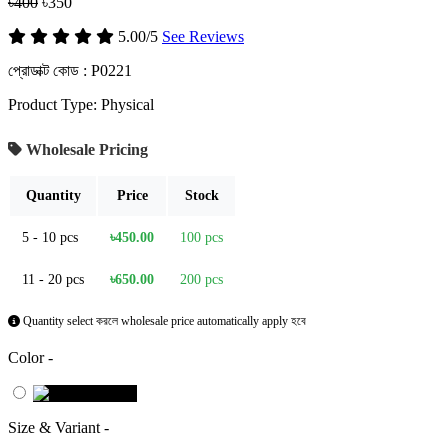
৳400
৳350
5.00/5
See Reviews
প্রোডাক্ট কোড :
P0221
Product Type: Physical
Wholesale Pricing
Quantity
Price
Stock
5 - 10 pcs
৳450.00
100 pcs
11 - 20 pcs
৳650.00
200 pcs
Quantity select করলে wholesale price automatically apply হবে
Color -
Size & Variant -