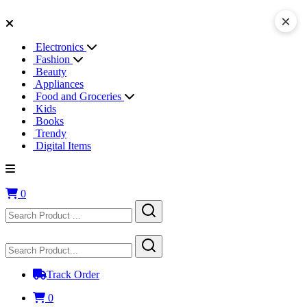
×
Electronics
Fashion
Beauty
Appliances
Food and Groceries
Kids
Books
Trendy
Digital Items
0
Track Order
0