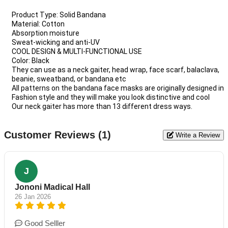
Product Type: Solid Bandana
Material: Cotton
Absorption moisture
Sweat-wicking and anti-UV
COOL DESIGN & MULTI-FUNCTIONAL USE
Color: Black
They can use as a neck gaiter, head wrap, face scarf, balaclava,
beanie, sweatband, or bandana etc
All patterns on the bandana face masks are originally designed in
Fashion style and they will make you look distinctive and cool
Our neck gaiter has more than 13 different dress ways.
Customer Reviews (1)
Write a Review
J
Jononi Madical Hall
26 Jan 2026
Good Selller