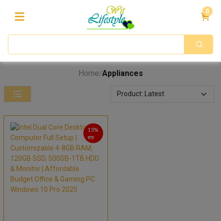
0
Home
Appliances
/
15%
ছাড়