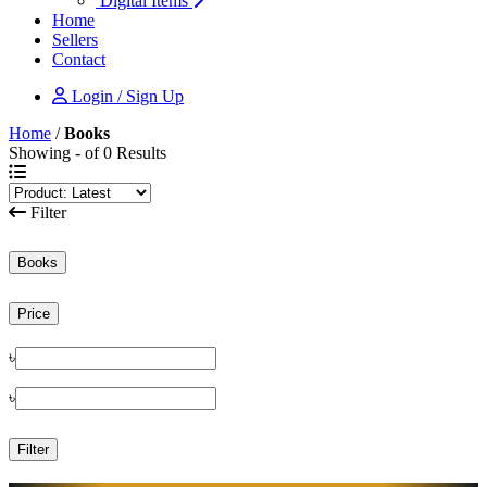
Digital Items
Home
Sellers
Contact
Login / Sign Up
Home
/
Books
Showing - of 0 Results
Filter
Books
Price
৳
৳
Filter