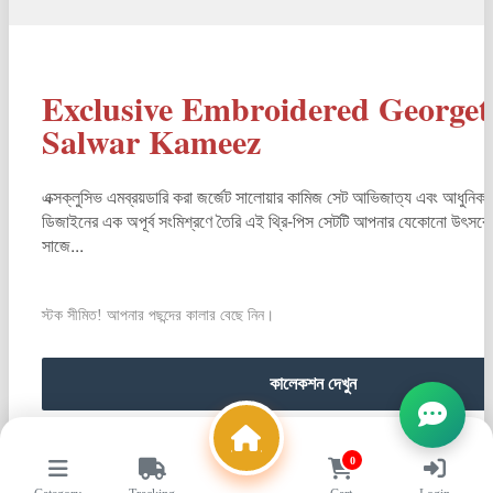
Exclusive Embroidered Georget
Salwar Kameez
এক্সক্লুসিভ এমব্রয়ডারি করা জর্জেট সালোয়ার কামিজ সেট আভিজাত্য এবং আধুনিক
ডিজাইনের এক অপূর্ব সংমিশ্রণে তৈরি এই থ্রি-পিস সেটটি আপনার যেকোনো উৎসবে
সাজে...
স্টক সীমিত! আপনার পছন্দের কালার বেছে নিন।
কালেকশন দেখুন
0
POWERED BY
WIT LIFESTYLE