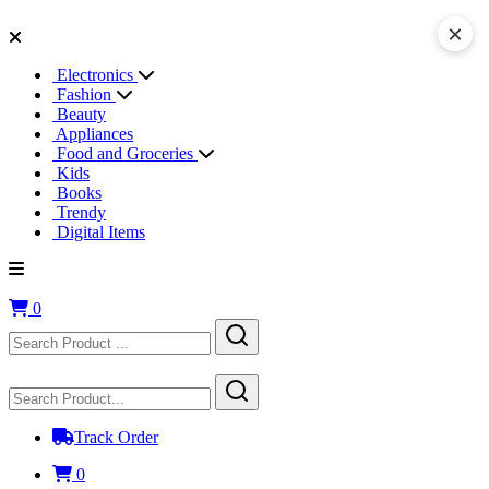
×
Electronics
Fashion
Beauty
Appliances
Food and Groceries
Kids
Books
Trendy
Digital Items
0
Track Order
0