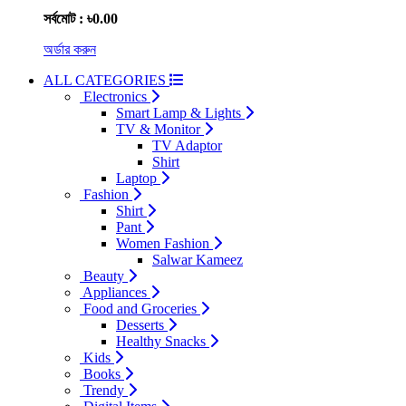
সর্বমোট : ৳0.00
অর্ডার করুন
ALL CATEGORIES
Electronics
Smart Lamp & Lights
TV & Monitor
TV Adaptor
Shirt
Laptop
Fashion
Shirt
Pant
Women Fashion
Salwar Kameez
Beauty
Appliances
Food and Groceries
Desserts
Healthy Snacks
Kids
Books
Trendy