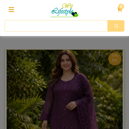
0
17%
ছাড়