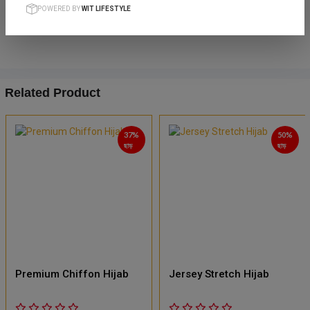
POWERED BY
WIT LIFESTYLE
Related Product
37%
50%
ছাড়
ছাড়
Premium Chiffon Hijab
Jersey Stretch Hijab