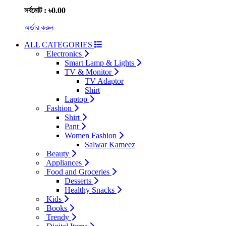
সর্বমোট : ৳0.00
অর্ডার করুন
ALL CATEGORIES
Electronics
Smart Lamp & Lights
TV & Monitor
TV Adaptor
Shirt
Laptop
Fashion
Shirt
Pant
Women Fashion
Salwar Kameez
Beauty
Appliances
Food and Groceries
Desserts
Healthy Snacks
Kids
Books
Trendy