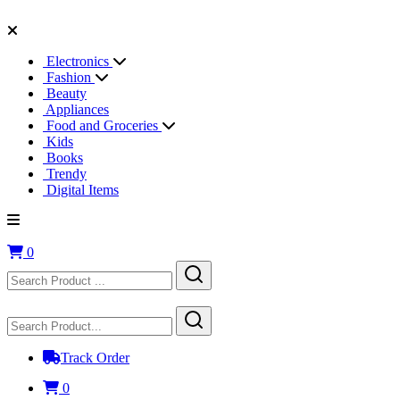
Electronics
Fashion
Beauty
Appliances
Food and Groceries
Kids
Books
Trendy
Digital Items
0
Track Order
0