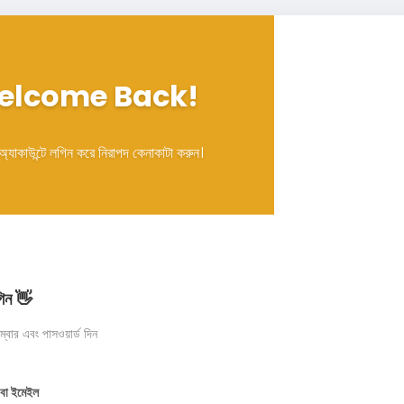
elcome Back!
্যাকাউন্টে লগিন করে নিরাপদ কেনাকাটা করুন।
গিন 👋
বার এবং পাসওয়ার্ড দিন
 বা ইমেইল