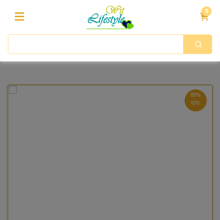
0
89%
ছাড়