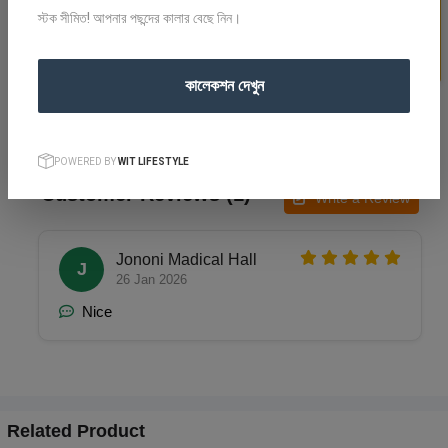
স্টক সীমিত! আপনার পছন্দের কালার বেছে নিন।
Gentle cycle or hand wash in cold water. Wash individually.
Squeeze gently and do not twist. Hang to dry or dry flat.
কালেকশন দেখুন
POWERED BY
WIT LIFESTYLE
Customer Reviews (1)
Write a Review
Jononi Madical Hall
J
26 Jan 2026
Nice
Related Product