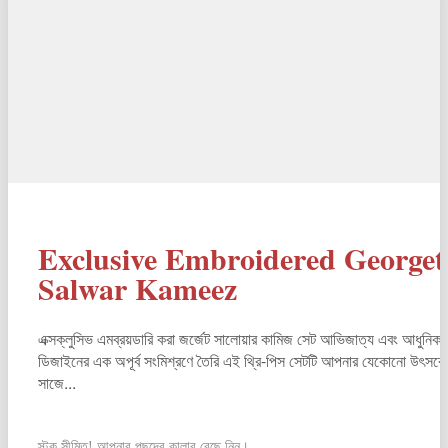
Exclusive Embroidered Georget
Salwar Kameez
এক্সক্লুসিভ এমব্রয়ডারি করা জর্জেট সালোয়ার কামিজ সেট আভিজাত্য এবং আধুনিক
ডিজাইনের এক অপূর্ব সংমিশ্রণে তৈরি এই থ্রি-পিস সেটটি আপনার যেকোনো উৎসবে
সাজে...
স্টক সীমিত! আপনার পছন্দের কালার বেছে নিন।