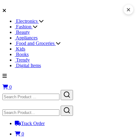
×
Electronics
Fashion
Beauty
Appliances
Food and Groceries
Kids
Books
Trendy
Digital Items
0
Track Order
0