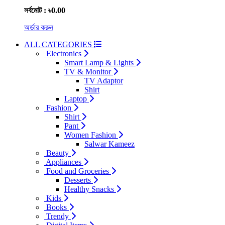
সর্বমোট : ৳0.00
অর্ডার করুন
ALL CATEGORIES
Electronics
Smart Lamp & Lights
TV & Monitor
TV Adaptor
Shirt
Laptop
Fashion
Shirt
Pant
Women Fashion
Salwar Kameez
Beauty
Appliances
Food and Groceries
Desserts
Healthy Snacks
Kids
Books
Trendy