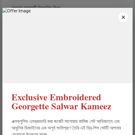
×
প্রমাণস্বরূপ ছবি (ঐচ্ছিক)
আপনি সমস্যার স্ক্রিনশট বা ছবি যুক্ত করতে পারেন।
Exclusive Embroidered
কমপ্লেইন পাঠান
Georgette Salwar Kameez
এক্সক্লুসিভ এমব্রয়ডারি করা জর্জেট সালোয়ার কামিজ সেট আভিজাত্য এবং
নিরাপদ ডাটা
২৪-৪৮ ঘণ্টার সমাধান
আধুনিক ডিজাইনের এক অপূর্ব সংমিশ্রণে তৈরি এই থ্রি-পিস সেটটি আপনার
যেকোনো উৎসবের সাজে...