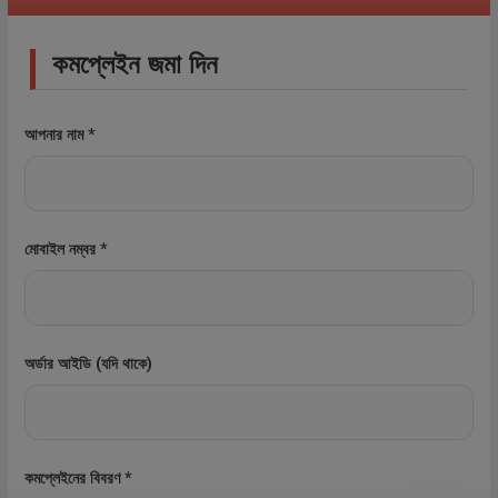
কমপ্লেইন জমা দিন
আপনার নাম *
মোবাইল নম্বর *
অর্ডার আইডি (যদি থাকে)
কমপ্লেইনের বিবরণ *