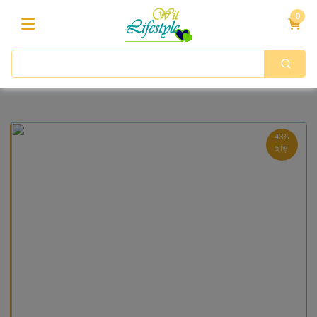
0
43%
ছাড়