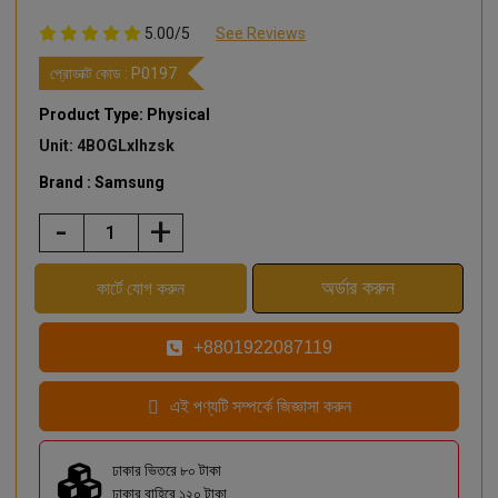
5.00/5
See Reviews
প্রোডাক্ট কোড :
P0197
Product Type: Physical
Unit: 4BOGLxlhzsk
Brand : Samsung
-
+
+8801922087119
এই পণ্যটি সম্পর্কে জিজ্ঞাসা করুন
ঢাকার ভিতরে ৮০ টাকা
ঢাকার বাহিরে ১২০ টাকা