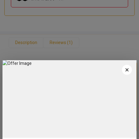
Description
Reviews (1)
×
বিস্তারিত
Cold-pressed from high-quality mustard seeds, this 1-liter
mustard oil delivers the perfect pungent aroma and rich
flavor essential in Bangladeshi kitchens. Ideal for cooking
traditional dishes, frying, or marinating. Packed with natural
antioxidants, it adds both taste and nutritional benefits to
your meals. Use it to bring authentic, bold flavors to your
everyday cooking.