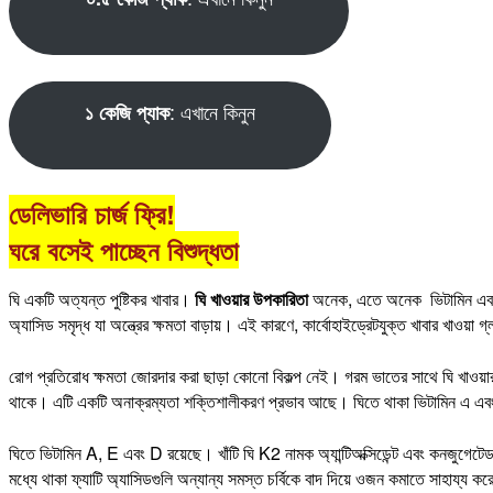
: এখানে কিনুন
১ কেজি প্যাক
ডেলিভারি চার্জ ফ্রি!
ঘরে বসেই পাচ্ছেন বিশুদ্ধতা
ঘি একটি অত্যন্ত পুষ্টিকর খাবার।
ঘি খাওয়ার উপকারিতা
অনেক, এতে অনেক ভিটামিন এবং পু
অ্যাসিড সমৃদ্ধ যা অন্ত্রের ক্ষমতা বাড়ায়। এই কারণে, কার্বোহাইড্রেটযুক্ত খাবার খা
রোগ প্রতিরোধ ক্ষমতা জোরদার করা ছাড়া কোনো বিকল্প নেই। গরম ভাতের সাথে ঘি খাওয়া
থাকে। এটি একটি অনাক্রম্যতা শক্তিশালীকরণ প্রভাব আছে। ঘিতে থাকা ভিটামিন এ এবং 
ঘিতে ভিটামিন A, E এবং D রয়েছে। খাঁটি ঘি K2 নামক অ্যান্টিঅক্সিডেন্ট এবং কনজুগেটে
মধ্যে থাকা ফ্যাটি অ্যাসিডগুলি অন্যান্য সমস্ত চর্বিকে বাদ দিয়ে ওজন কমাতে সাহায্য কর