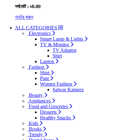
সর্বমোট : ৳0.00
অর্ডার করুন
ALL CATEGORIES
Electronics
Smart Lamp & Lights
TV & Monitor
TV Adaptor
Shirt
Laptop
Fashion
Shirt
Pant
Women Fashion
Salwar Kameez
Beauty
Appliances
Food and Groceries
Desserts
Healthy Snacks
Kids
Books
Trendy