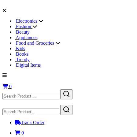
Electronics
Fashion
Beauty
Appliances
Food and Groceries
Kids
Books
Trendy
Digital Items
0
Track Order
0