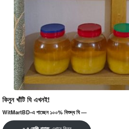
কিনুন খাঁটি ঘি এখনই!
WitMartBD-এ পাচ্ছেন ১০০% বিশুদ্ধ ঘি —
: এখানে কিনুন
০.৫ কেজি প্যাক