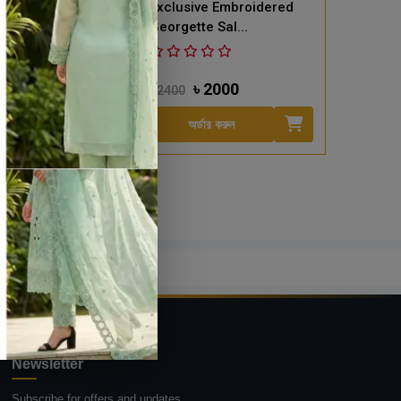
ve Embroidered
Exclusive Embroidered
e Sal...
Georgette Sal...
 2000
৳ 2000
৳ 2400
্ডার করুন
অর্ডার করুন
Newsletter
Subscribe for offers and updates.