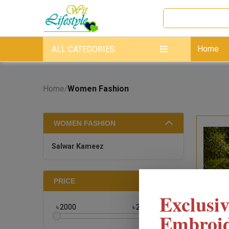
Home
ALL CATEGORIES
Home
Women Fashion
/
WOMEN FASHION
Salwar Kameez
PRICE
Exclusiv
৳
৳
Embroi