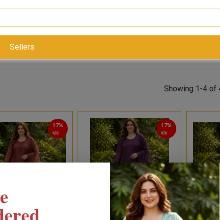
Sellers
Showing 1-4 of 
17%
17%
ছাড়
ছাড়
e
dered