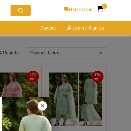
0
Track Order
Contact
Login / Sign Up
4 Results
17%
17%
ছাড়
ছাড়
×