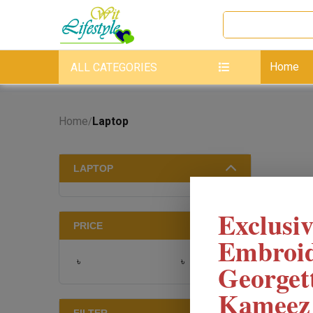
Home
ALL CATEGORIES
Home
Laptop
/
LAPTOP
Exclusiv
PRICE
Embroi
৳
৳
Georget
Kameez