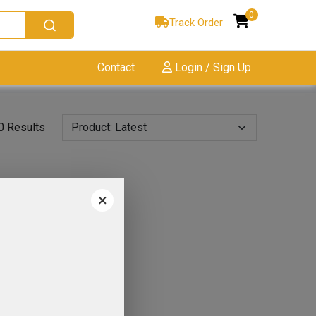
0
Track Order
Contact
Login / Sign Up
0 Results
×