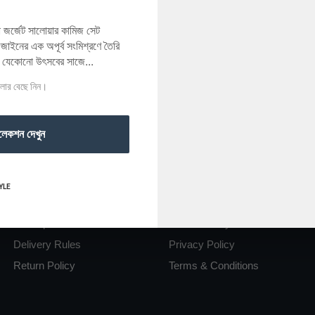
রা জর্জেট সালোয়ার কামিজ সেট
াইনের এক অপূর্ব সংমিশ্রণে তৈরি
র যেকোনো উৎসবের সাজে...
ালার বেছে নিন।
লেকশন দেখুন
Useful Link
Link
YLE
Complaints
Delivery Rules
Order procedure
Return Policy
Delivery Rules
Privacy Policy
Return Policy
Terms & Conditions