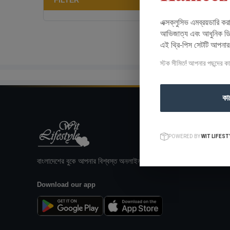
FILTER
এক্সক্লুসিভ এমব্রয়ডারি ক
আভিজাত্য এবং আধুনিক ডিজ
এই থ্রি-পিস সেটটি আপনা
স্টক সীমিত! আপনার পছন্দের ক
কা
POWERED BY
WIT LIFEST
বাংলাদেশের বুকে আপনার বিশ্বস্ত অনলাইন শপিং গন্তব্য।
Download our app