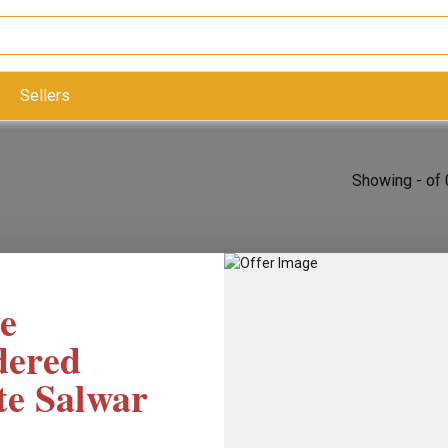
Sellers
Showing - of 
e
dered
te Salwar