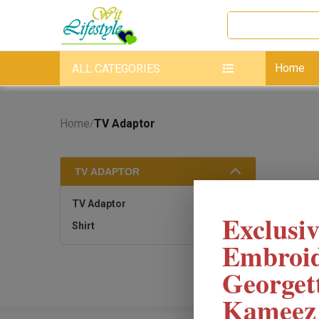
Home
ALL CATEGORIES
Home
TV Adaptor
/
TV ADAPTOR
TV Adaptor
Exclusiv
Shirt
Embroi
Georget
Kameez