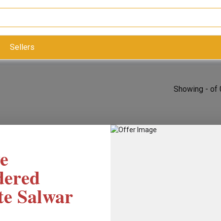
Sellers
Showing - of 
e
dered
te Salwar