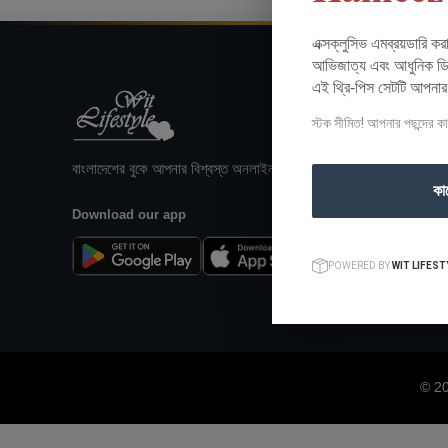
এক্সক্লুসিভ এমব্রয়ডারি ক
আভিজাত্য এবং আধুনিক ডিজ
এই থ্রি-পিস সেটটি আপনা
স্টক সীমিত! আপনার পছন্দের ক
বাংলাদেশের বুকে আপনার বিশ্বস্ত অনলাইন শপিং গন্তব্য।
কা
Download our app
POWERED BY
WIT LIFEST
© 2