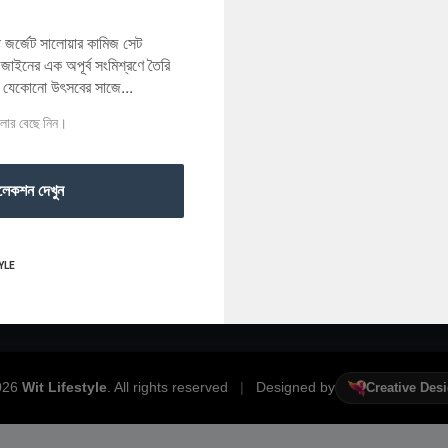
রা জর্জেট সালোয়ার কামিজ সেট
াইনের এক অপূর্ব সংমিশ্রণে তৈরি
র যেকোনো উৎসবের সাজে...
Useful Link
Link
ালার বেছে নিন।
Complaints
Delivery Rules
Order procedure
Return Policy
লেকশন দেখুন
Delivery Rules
Privacy Policy
Return Policy
Terms & Conditions
YLE
026
Wit Lifestyle
. All rights reserved
|
Designed by
Creative Des