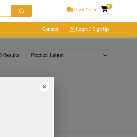
0
Track Order
Contact
Login / Sign Up
0 Results
×