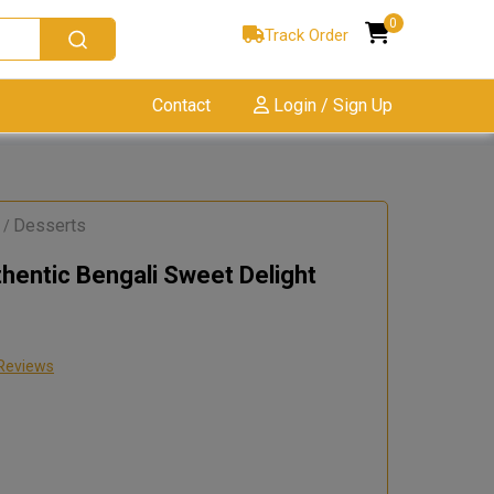
0
Track Order
Contact
Login / Sign Up
Desserts
/
hentic Bengali Sweet Delight
Reviews