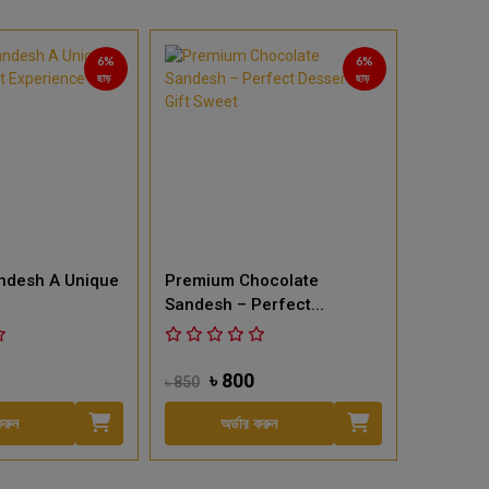
6%
6%
ছাড়
ছাড়
›
Sandesh A Unique
Premium Chocolate
Peera S
Sandesh – Perfect...
Bengali 
৳ 800
৳ 
৳ 850
৳ 800
করুন
অর্ডার করুন
অ