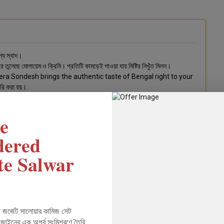
্য স্বাদ।
 করে তুলেছে মোলায়েম ও ক্রিমি। প্রতিটি কামড়েই পাওয়া যায় মিষ্টির নিখুঁত মিলন।
Peera Sondesh brings the authentic taste of Bengal right to your
ারি করা হয়।
e
dered
te Salwar
রা জর্জেট সালোয়ার কামিজ সেট
াইনের এক অপূর্ব সংমিশ্রণে তৈরি