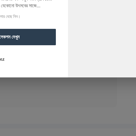
র যেকোনো উৎসবের সাজে...
ালার বেছে নিন।
লেকশন দেখুন
Write a Review
YLE