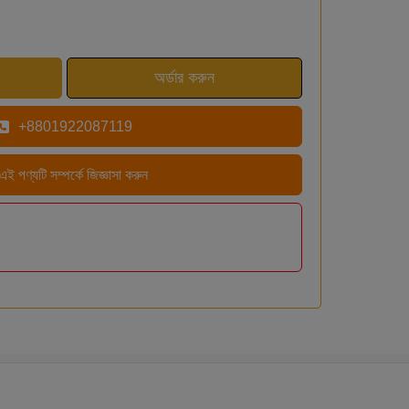
+8801922087119
এই পণ্যটি সম্পর্কে জিজ্ঞাসা করুন