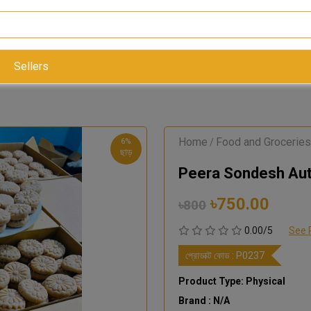
Sellers
Home
Food and Groceries
6%
/
ছাড়
Peera Sondesh Aut
৳750.00
৳800
0.00/5
See 
প্রোডাক্ট কোড :
P0237
Product Type: Physical
Brand : N/A