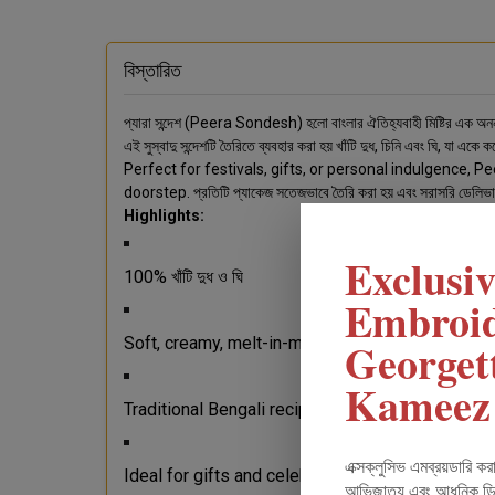
বিস্তারিত
প্যারা সন্দেশ (Peera Sondesh) হলো বাংলার ঐতিহ্যবাহী মিষ্টির এক অনন
এই সুস্বাদু সন্দেশটি তৈরিতে ব্যবহার করা হয় খাঁটি দুধ, চিনি এবং ঘি, যা একে
Perfect for festivals, gifts, or personal indulgence, 
doorstep. প্রতিটি প্যাকেজ সতেজভাবে তৈরি করা হয় এবং সরাসরি ডেলিভ
Highlights:
Exclusiv
100% খাঁটি দুধ ও ঘি
Embroi
Georget
Soft, creamy, melt-in-mouth texture
Kameez
Traditional Bengali recipe
এক্সক্লুসিভ এমব্রয়ডারি ক
Ideal for gifts and celebrations
আভিজাত্য এবং আধুনিক ডিজ