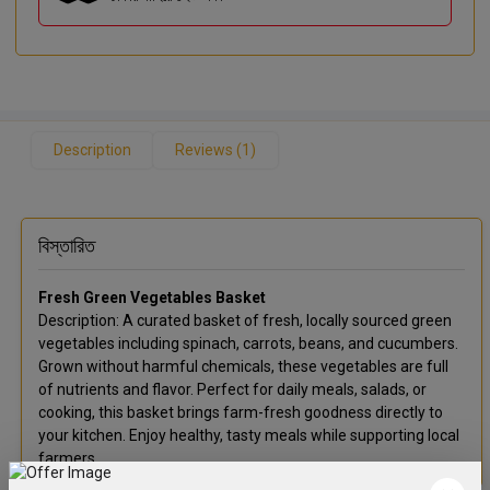
Description
Reviews (1)
বিস্তারিত
Fresh Green Vegetables Basket
Description: A curated basket of fresh, locally sourced green
vegetables including spinach, carrots, beans, and cucumbers.
Grown without harmful chemicals, these vegetables are full
of nutrients and flavor. Perfect for daily meals, salads, or
cooking, this basket brings farm-fresh goodness directly to
your kitchen. Enjoy healthy, tasty meals while supporting local
farmers.