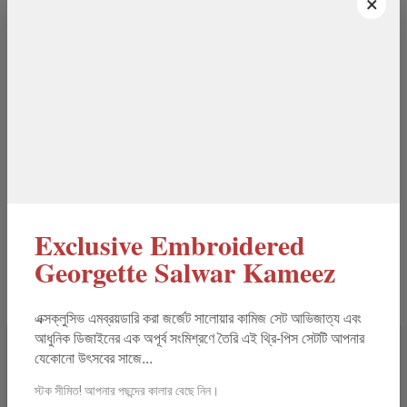
×
Customer Reviews (1)
Write a Review
Jononi Madical Hall
J
11 Nov 2025
আমার মতামত: সব মিলিয়ে, দাম অনুযায়ী প্যান্টের মান (value for
money) চমৎকার। আমি এটি জোরালোভাবে সুপারিশ করছি (highly
Exclusive Embroidered
recommended)।
Georgette Salwar Kameez
এক্সক্লুসিভ এমব্রয়ডারি করা জর্জেট সালোয়ার কামিজ সেট আভিজাত্য এবং
আধুনিক ডিজাইনের এক অপূর্ব সংমিশ্রণে তৈরি এই থ্রি-পিস সেটটি আপনার
ভিডিও
যেকোনো উৎসবের সাজে...
স্টক সীমিত! আপনার পছন্দের কালার বেছে নিন।