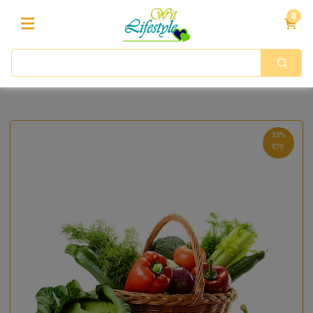
0
33%
ছাড়