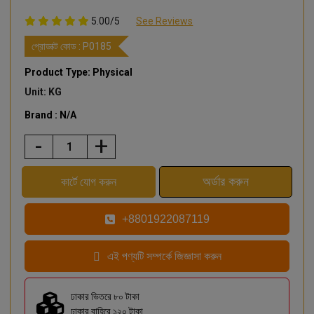
5.00/5
See Reviews
প্রোডাক্ট কোড :
P0185
Product Type: Physical
Unit: KG
Brand : N/A
-
+
+8801922087119
এই পণ্যটি সম্পর্কে জিজ্ঞাসা করুন
ঢাকার ভিতরে ৮০ টাকা
ঢাকার বাহিরে ১২০ টাকা