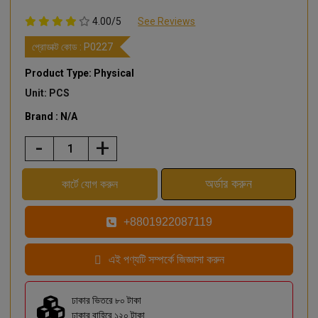
4.00/5
See Reviews
প্রোডাক্ট কোড :
P0227
Product Type: Physical
Unit: PCS
Brand : N/A
-
+
+8801922087119
এই পণ্যটি সম্পর্কে জিজ্ঞাসা করুন
ঢাকার ভিতরে ৮০ টাকা
ঢাকার বাহিরে ১২০ টাকা