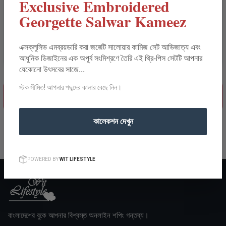
Exclusive Embroidered
Georgette Salwar Kameez
Cash On Delivery
পণ্য হাতে পেয়ে মূল্য পরিশোধ করুন
এক্সক্লুসিভ এমব্রয়ডারি করা জর্জেট সালোয়ার কামিজ সেট আভিজাত্য এবং
আধুনিক ডিজাইনের এক অপূর্ব সংমিশ্রণে তৈরি এই থ্রি-পিস সেটটি আপনার
যেকোনো উৎসবের সাজে...
স্টক সীমিত! আপনার পছন্দের কালার বেছে নিন।
অর্ডার নিশ্চিত করুন
কালেকশন দেখুন
১০০% নিরাপদ এবং সিকিউর চেকআউট
POWERED BY
WIT LIFESTYLE
বাংলাদেশের বুকে আপনার বিশ্বস্ত অনলাইন শপিং গন্তব্য।