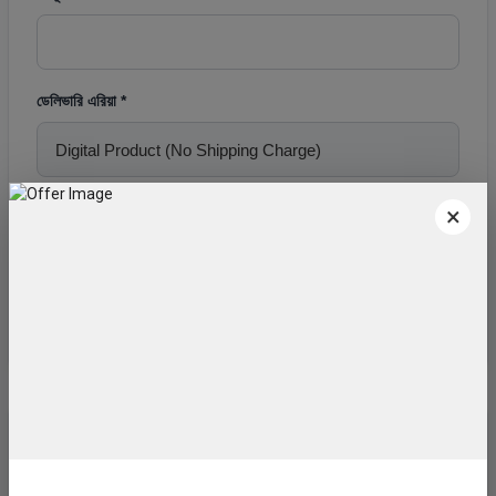
ডেলিভারি এরিয়া *
অর্ডার নোট (ঐচ্ছিক)
×
পেমেন্ট মেথড নির্বাচন করুন