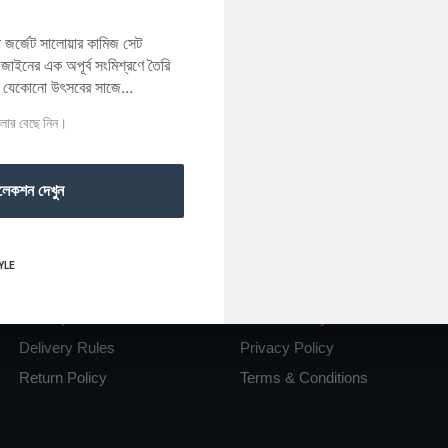
রা জর্জেট সালোয়ার কামিজ সেট
াইনের এক অপূর্ব সংমিশ্রণে তৈরি
র যেকোনো উৎসবের সাজে...
ালার বেছে নিন।
লেকশন দেখুন
Useful Link
Link
YLE
Complaints
Delivery Rules
Order procedure
Return Policy
Delivery Rules
Privacy Policy
Return Policy
Terms & Conditions