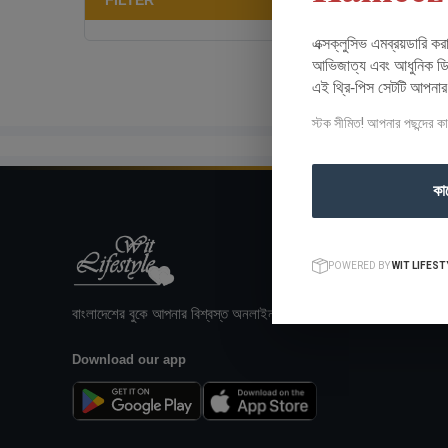
FILTER
এক্সক্লুসিভ এমব্রয়ডারি ক
আভিজাত্য এবং আধুনিক ডিজ
এই থ্রি-পিস সেটটি আপনা
স্টক সীমিত! আপনার পছন্দের ক
কা
POWERED BY
WIT LIFEST
বাংলাদেশের বুকে আপনার বিশ্বস্ত অনলাইন শপিং গন্তব্য।
Download our app