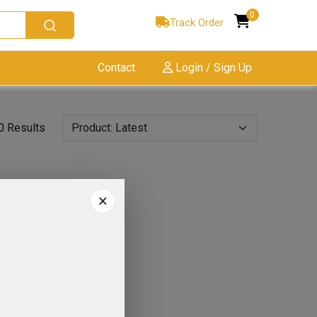
0
Track Order
Contact
Login / Sign Up
0 Results
×