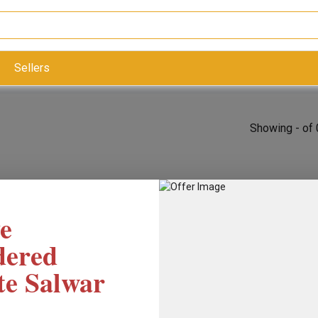
Sellers
Showing - of 
e
dered
te Salwar