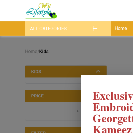
Home
ALL CATEGORIES
Home
Kids
/
KIDS
Exclusiv
PRICE
Embroi
৳
৳
Georget
Kameez