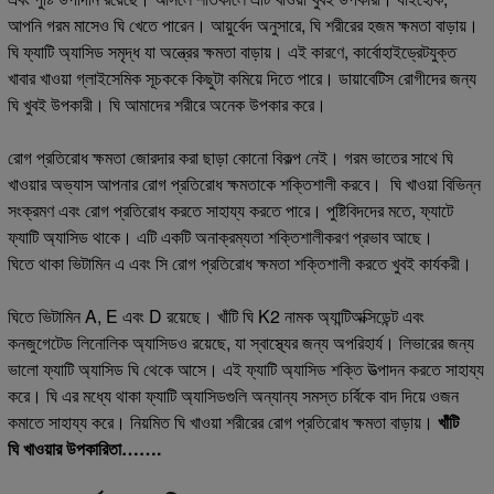
আপনি গরম মাসেও ঘি খেতে পারেন। আয়ুর্বেদ অনুসারে, ঘি শরীরের হজম ক্ষমতা বাড়ায়।
ঘি ফ্যাটি অ্যাসিড সমৃদ্ধ যা অন্ত্রের ক্ষমতা বাড়ায়। এই কারণে, কার্বোহাইড্রেটযুক্ত
খাবার খাওয়া গ্লাইসেমিক সূচককে কিছুটা কমিয়ে দিতে পারে। ডায়াবেটিস রোগীদের জন্য
ঘি খুবই উপকারী। ঘি আমাদের শরীরে অনেক উপকার করে।
রোগ প্রতিরোধ ক্ষমতা জোরদার করা ছাড়া কোনো বিকল্প নেই। গরম ভাতের সাথে ঘি
খাওয়ার অভ্যাস আপনার রোগ প্রতিরোধ ক্ষমতাকে শক্তিশালী করবে। ঘি খাওয়া বিভিন্ন
সংক্রমণ এবং রোগ প্রতিরোধ করতে সাহায্য করতে পারে। পুষ্টিবিদদের মতে, ফ্যাটে
ফ্যাটি অ্যাসিড থাকে। এটি একটি অনাক্রম্যতা শক্তিশালীকরণ প্রভাব আছে।
ঘিতে থাকা ভিটামিন এ এবং সি রোগ প্রতিরোধ ক্ষমতা শক্তিশালী করতে খুবই কার্যকরী।
ঘিতে ভিটামিন A, E এবং D রয়েছে। খাঁটি ঘি K2 নামক অ্যান্টিঅক্সিডেন্ট এবং
কনজুগেটেড লিনোলিক অ্যাসিডও রয়েছে, যা স্বাস্থ্যের জন্য অপরিহার্য। লিভারের জন্য
ভালো ফ্যাটি অ্যাসিড ঘি থেকে আসে। এই ফ্যাটি অ্যাসিড শক্তি উত্পাদন করতে সাহায্য
করে। ঘি এর মধ্যে থাকা ফ্যাটি অ্যাসিডগুলি অন্যান্য সমস্ত চর্বিকে বাদ দিয়ে ওজন
কমাতে সাহায্য করে। নিয়মিত ঘি খাওয়া শরীরের রোগ প্রতিরোধ ক্ষমতা বাড়ায়।
খাঁটি
ঘি খাওয়ার উপকারিতা…….