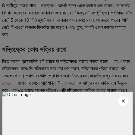
ঘি দ্রবীভূত করতে পারে। ফলস্বরূপ, আপনি দ্রুত ওজন কমাতে শুরু করেন। অনেকেই
বিশ্বাস করেন যে ঘি খেলে আপনার ওজন বাড়বে। কিন্তু এটা সম্পূর্ণ ভুল। প্রতিদিন খালি
পেটে 5 থেকে 10 মিলি ফ্যাট খাওয়া আপনার ওজন কমাতে সাহায্য করতে পারে। খালি
পেটে ঘি খাওয়া আপনার বিপাকীয় হার বাড়ায়। এই, ঘুরে, আপনি ওজন কমাতে সাহায্য
করে.
মস্তিষ্কের কোষ সক্রিয় রাখে
ঘিতে অনেক প্রয়োজনীয় চর্বি রয়েছে যা মস্তিষ্কের কোষের ক্ষমতা বাড়ায়। এবং একবার
মস্তিষ্কের কোষগুলি সঠিকভাবে কাজ করা শুরু করলে, মস্তিষ্কের শক্তি বাড়তে বেশি
সময় লাগে না। প্রতিদিন খালি পেটে ঘি খাওয়া মস্তিষ্কের কোষগুলিকে খুব সক্রিয় করে
তোলে। নিয়মিত ঘি খেলে স্মৃতিশক্তি উন্নত করে এবং মস্তিষ্কের কার্যকারিতা উন্নত
করে। গো-তে রয়েছে অনেক পুষ্টিগুণ। এটি মস্তিষ্ককে সক্রিয় রাখতে সাহায্য করে।
ডিমেনশিয়া এবং আলঝেইমার রোগ প্রতিরোধে ঘি কার্যকর।
×
চুল পড়া প্রতিরোধ করে
প্রতিদিন খালি পেটে ঘি খেলে আপনি সুস্থ থাকতে পারেন। স্বাস্থ্য ভালো থাকলে মানুষও
সুস্থ থাকবে। কারণ ঘি সম্পূর্ণ চর্বিযুক্ত খাবার। নিয়মিত ঘি খেলে মাথায় রক্ত সঞ্চালন