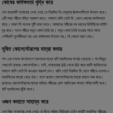
কোষের কার্যক্ষমতা বৃদ্ধি করে
বেশ কয়েকটি গবেষণায় দেখা গেছে যে নিয়মিত ঘি সেলুলার উত্পাদনশীলতা উন্নত করে।
এটি সারা শরীরে শক্তি প্রকাশ করে। সকালে খালি পেটে ঘি খেলে কোষের কার্যক্ষমতা
বাড়ে। কারণ ঘি অনেক পুষ্টি ধারণ করে। আমাদের শরীরের সব ধরনের ভিটামিনের ঘাটতি
দূর করে। ফলে শরীরে নতুন কোষ তৈরি হয়। নতুন কোষ তৈরি হওয়ার সাথে সাথে
পেশীগুলি পুনর্নবীকরণ হয় এবং কর্মক্ষমতা উন্নত হয়। ঘি কোষে প্রাণ দেয়।
দূষিত কোলেস্টেরলের মাত্রা কমায়
গত এক দশকে বাংলাদেশে তরুণদের মধ্যে হার্ট অ্যাটাকের সংখ্যা বেড়েছে। সব কিছুর
পেছনেই রয়েছে কোলেস্টেরল। তাই, ডাক্তাররা 25 থেকে 50 বছর বয়সী ব্যক্তিদের
সকালে খালি পেটে ঘি খাওয়ার পরামর্শ দেন। খালি পেটে নিয়মিত ঘি খেলে শরীরে ওমেগা-৩
অ্যাসিডের মাত্রা বেড়ে যায়। ফলে রক্তে কোলেস্টেরলের মাত্রা কমতে শুরু করে।
রক্তের কোলেস্টেরলের মাত্রা কমিয়ে শরীরের রোগ প্রতিরোধ ক্ষমতা শক্তিশালী করে।
হার্ট অ্যাটাকের ঝুঁকি কমে।
ওজন কমাতে সাহায্য করে
বেশ কিছু গবেষণায় দেখা গেছে যে ঘিতে সঞ্চিত মিডিয়াম চেইন ফ্যাটি অ্যাসিড শরীরের