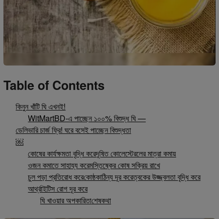
Table of Contents
কিনুন খাঁটি ঘি এখনই!
WitMartBD-এ পাচ্ছেন ১০০% বিশুদ্ধ ঘি —
ডেলিভারি চার্জ ফ্রি! ঘরে বসেই পাচ্ছেন বিশুদ্ধতা
￼
কোষের কার্যক্ষমতা বৃদ্ধি করে
দূষিত কোলেস্টেরলের মাত্রা কমায়
ওজন কমাতে সাহায্য করে
মস্তিষ্কের কোষ সক্রিয় রাখে
চুল পড়া প্রতিরোধ করে
কোষ্ঠকাঠিন্য দূর করে
ত্বকের উজ্জ্বলতা বৃদ্ধি করে
আর্থ্রাইটিস রোগ দূর করে
ঘি খাওয়ার অপকারিতা
শেষকথা