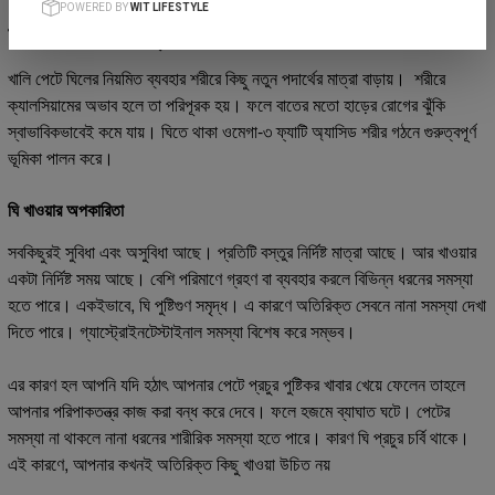
POWERED BY
WIT LIFESTYLE
আর্থ্রাইটিস রোগ দূর করে
খালি পেটে ঘিলের নিয়মিত ব্যবহার শরীরে কিছু নতুন পদার্থের মাত্রা বাড়ায়। শরীরে
ক্যালসিয়ামের অভাব হলে তা পরিপূরক হয়। ফলে বাতের মতো হাড়ের রোগের ঝুঁকি
স্বাভাবিকভাবেই কমে যায়। ঘিতে থাকা ওমেগা-৩ ফ্যাটি অ্যাসিড শরীর গঠনে গুরুত্বপূর্ণ
ভূমিকা পালন করে।
ঘি খাওয়ার অপকারিতা
সবকিছুরই সুবিধা এবং অসুবিধা আছে। প্রতিটি বস্তুর নির্দিষ্ট মাত্রা আছে। আর খাওয়ার
একটা নির্দিষ্ট সময় আছে। বেশি পরিমাণে গ্রহণ বা ব্যবহার করলে বিভিন্ন ধরনের সমস্যা
হতে পারে। একইভাবে, ঘি পুষ্টিগুণ সমৃদ্ধ। এ কারণে অতিরিক্ত সেবনে নানা সমস্যা দেখা
দিতে পারে। গ্যাস্ট্রোইনটেস্টাইনাল সমস্যা বিশেষ করে সম্ভব।
এর কারণ হল আপনি যদি হঠাৎ আপনার পেটে প্রচুর পুষ্টিকর খাবার খেয়ে ফেলেন তাহলে
আপনার পরিপাকতন্ত্র কাজ করা বন্ধ করে দেবে। ফলে হজমে ব্যাঘাত ঘটে। পেটের
সমস্যা না থাকলে নানা ধরনের শারীরিক সমস্যা হতে পারে। কারণ ঘি প্রচুর চর্বি থাকে।
এই কারণে, আপনার কখনই অতিরিক্ত কিছু খাওয়া উচিত নয়