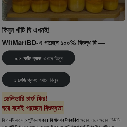
কিনুন খাঁটি ঘি এখনই!
WitMartBD-এ পাচ্ছেন ১০০% বিশুদ্ধ ঘি —
: এখানে কিনুন
০.৫ কেজি প্যাক
: এখানে কিনুন
১ কেজি প্যাক
ডেলিভারি চার্জ ফ্রি!
ঘরে বসেই পাচ্ছেন বিশুদ্ধতা
ঘি একটি অত্যন্ত পুষ্টিকর খাবার।
ঘি খাওয়ার উপকারিতা
অনেক, এতে অনেক ভিটামিন
এবং পুষ্টি উপাদান রয়েছে। আসলে শীতকালে এটি খাওয়া খুবই উপকারী। যাইহোক,